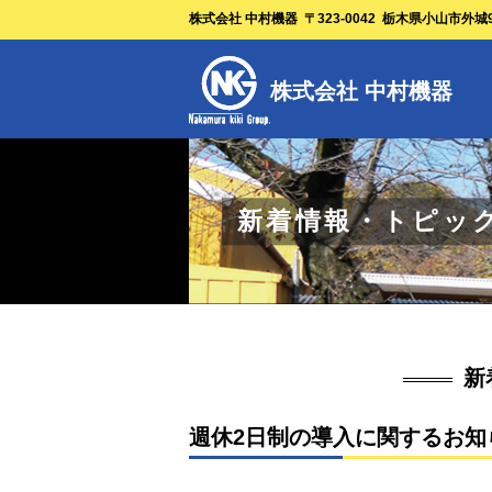
株式会社 中村機器
〒323-0042
栃木県小山市外城9
株式会社 中村機器
新着情報・トピッ
新
週休2日制の導入に関するお知